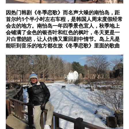
因热门韩剧《冬季恋歌》而名声大噪的南怡岛，距
首尔约1个半小时左右车程，是韩国人周末度假经常
会去的地方。南怡岛一年四季景色宜人，秋季地上
会铺满了金色的银杏叶和红色的枫叶，冬天更是一
片白雪皑皑，让人仿佛又重回剧中情节。岛上凡是
能听到音乐的地方都在放《冬季恋歌》里面的歌曲