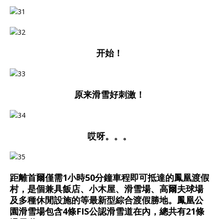
开始！
原来滑雪好刺激！
哎呀。。。
距離首爾僅需1小時50分鐘車程即可抵達的鳳凰渡假
村，是個兼具飯店、小木屋、滑雪場、高爾夫球場
及多種休閒設施的等最新型綜合渡假勝地。鳳凰公
園滑雪場包含4條FIS公認滑雪道在內，總共有21條