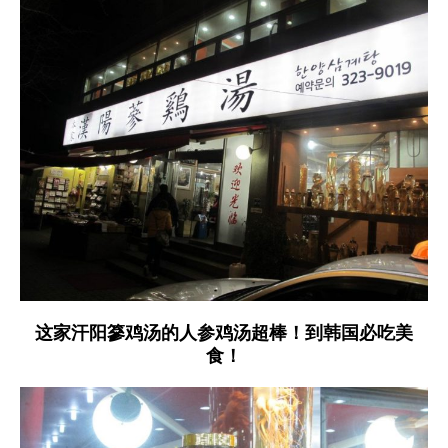
这家汗阳篸鸡汤的人参鸡汤超棒！到韩国必吃美
食！