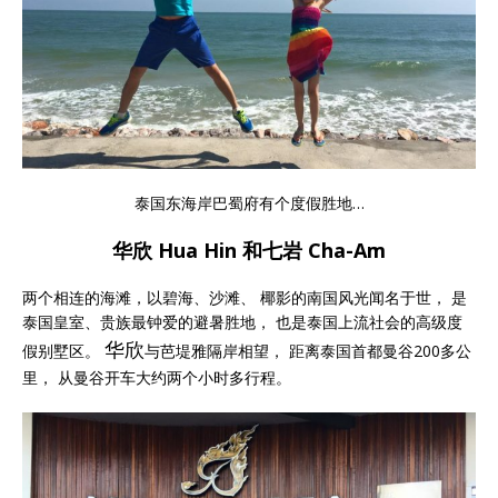
泰国东海岸巴蜀府有个度假胜地…
华欣 Hua Hin 和七岩 Cha-Am
两个相连的海滩，以碧海、沙滩、 椰影的南国风光闻名于世， 是
泰国皇室、贵族最钟爱的避暑胜地， 也是泰国上流社会的高级度
华欣
假别墅区。
与芭堤雅隔岸相望， 距离泰国首都曼谷200多公
里， 从曼谷开车大约两个小时多行程。