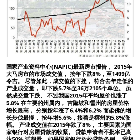
国家产业资料中心(NAPIC)最新房市报告， 2015年
大马房市的市场成交值， 按年下跌8%，至1499亿
令吉。 尽管如此，成交值的下挫， 符合去年走低的
产业成交量， 即下跌5.7%至36万2105个单位。 虽
然成交量下跌、
不过我国2015年平均屋价也涨了
在主要的州属内， 吉隆坡和雪州的房屋价格
5.8%
增长最高， 分别按年涨了6.4%和6.2% 而柔佛的增
长步伐最慢， 按年增5.6%，接着是槟州的5.8%涨
幅。 产业成交值在2015年跌了8%， 主要因素为国
家银行对房屋贷款的收紧。 贷款申请者不批率已高
达50% 试想看，如果国家银行放松贷款条例， 我相